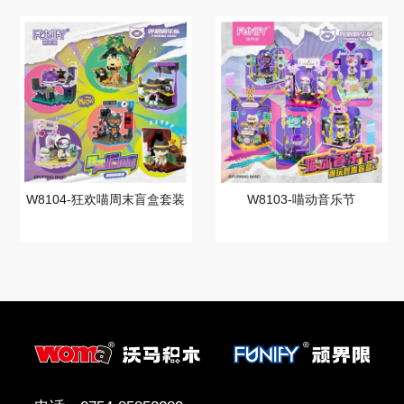
W8104-狂欢喵周末盲盒套装
W8103-喵动音乐节