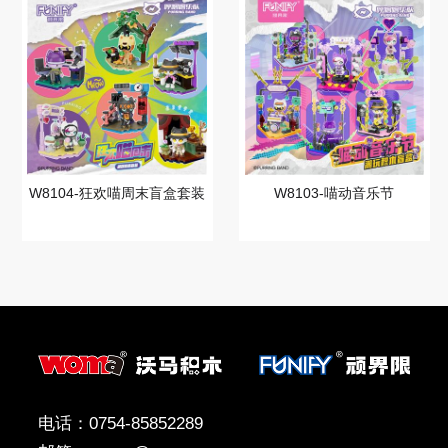
W8104-狂欢喵周末盲盒套装
W8103-喵动音乐节
电话：0754-85852289