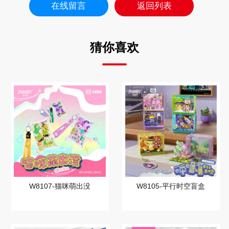
在线留言
返回列表
猜你喜欢
W8107-猫咪萌出没
W8105-平行时空盲盒